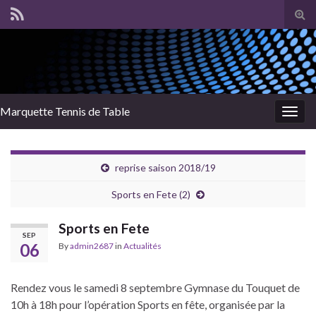
Tog
sear
for
Marquette Tennis de Table
Togg
navig
reprise saison 2018/19
Sports en Fete (2)
Sports en Fete
SEP
06
By
admin2687
in
Actualités
Rendez vous le samedi 8 septembre Gymnase du Touquet de
10h à 18h pour l’opération Sports en fête, organisée par la