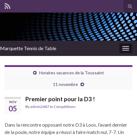
Tog
sear
for
Marquette Tennis de Table
Togg
navig
Horaires vacances de la Toussaint
11 novembre
Premier point pour la D3 !
NOV
05
By
admin2687
in
Compétitions
Dans la rencontre opposant notre D3 à Loos, l’avant dernier
de la poule, notre équipe a réussi à faire match nul, 7-7. Un