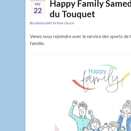
Happy Family Samed
FÉV
22
du Touquet
By
admin2687
in
Non classé
Venez nous rejoindre avec le service des sports de 
famille.