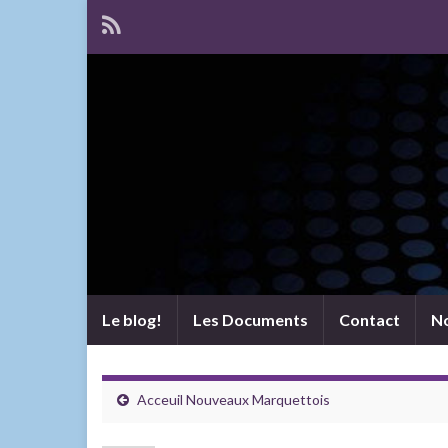
Le blog!
Les Documents
Contact
No
Acceuil Nouveaux Marquettois