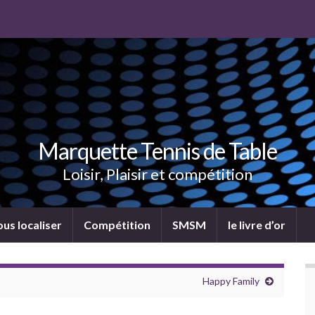
Marquette Tennis de Table
Loisir, Plaisir et compétition
us localiser
Compétition
SMSM
le livre d’or
Happy Family