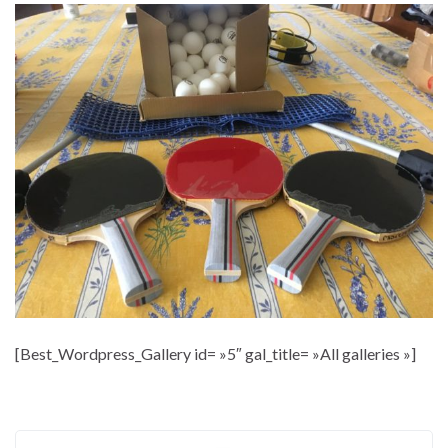
[Best_Wordpress_Gallery id= »5″ gal_title= »All galleries »]