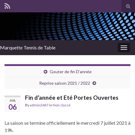
Tog
sear
for
Marquette Tennis de Table
Togg
navig
Gouter de fin D’année
Reprise saison 2021 / 2022
Fin d’année et Eté Portes Ouvertes
JUIL
06
By
admin2687
in
Non classé
La saison se termine officiellement le mercredi 7 juillet 2021 à
19h.