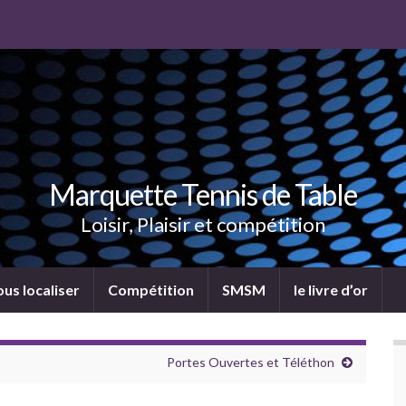
Marquette Tennis de Table
Loisir, Plaisir et compétition
us localiser
Compétition
SMSM
le livre d’or
Portes Ouvertes et Téléthon