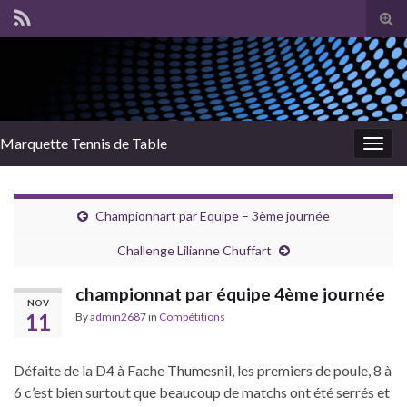
Tog
sear
for
Marquette Tennis de Table
Togg
navig
Championnart par Equipe – 3ème journée
Challenge Lilianne Chuffart
championnat par équipe 4ème journée
NOV
11
By
admin2687
in
Compétitions
Défaite de la D4 à Fache Thumesnil, les premiers de poule, 8 à
6 c’est bien surtout que beaucoup de matchs ont été serrés et