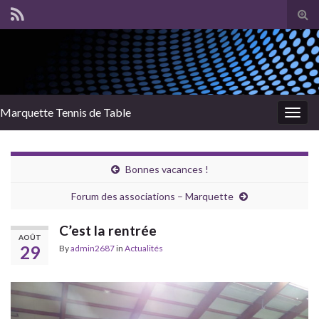
Tog
sear
for
Marquette Tennis de Table
Togg
navig
Bonnes vacances !
Forum des associations – Marquette
C’est la rentrée
AOÛT
29
By
admin2687
in
Actualités