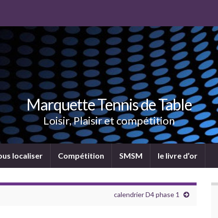
Marquette Tennis de Table
Loisir, Plaisir et compétition
us localiser
Compétition
SMSM
le livre d’or
calendrier D4 phase 1