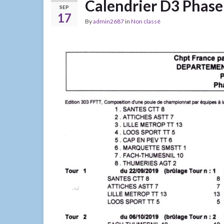
Calendrier D3 Phase
SEP
17
By
admin2687
in
Non classé