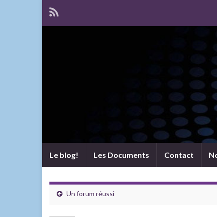
Le blog!
Les Documents
Contact
No
Un forum réussi