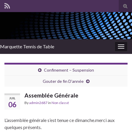
Tog
sear
for
Marquette Tennis de Table
Togg
navig
Confinement – Suspension
Gouter de fin D’année
Assemblée Générale
JUIL
06
By
admin2687
in
Non classé
L’assemblée générale s’est tenue ce dimanche.merci aux
quelques présents.