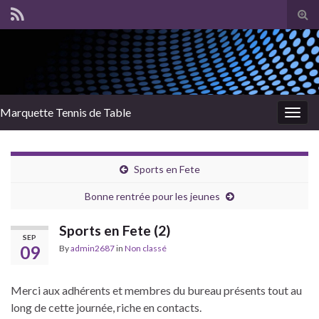
Tog
sear
for
Marquette Tennis de Table
Togg
navig
Sports en Fete
Bonne rentrée pour les jeunes
Sports en Fete (2)
SEP
09
By
admin2687
in
Non classé
Merci aux adhérents et membres du bureau présents tout au
long de cette journée, riche en contacts.