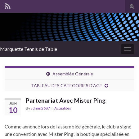
Tog
sear
for
Marquette Tennis de Table
Togg
navig
Assemblée Générale
TABLEAU DES CATEGORIES D’AGE
Partenariat Avec Mister Ping
JUIN
10
By
admin2687
in
Actualités
Comme annoncé lors de l’assemblée générale, le club a signé
une convention avec Mister Ping, la boutique spécialisée en